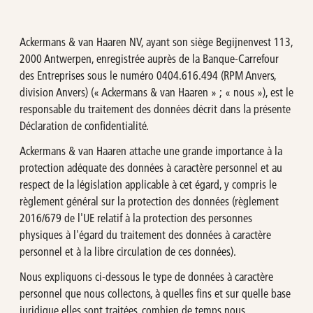
OMP
Calculateur d'investissement
Ackermans & van Haaren NV, ayant son siège Begijnenvest 113,
2000 Antwerpen, enregistrée auprès de la Banque-Carrefour
Turbo's Hoet Group
Structure de l’actionnariat
des Entreprises sous le numéro 0404.616.494 (RPM Anvers,
division Anvers) (« Ackermans & van Haaren » ; « nous »), est le
Van Moer Logistics
Analystes
responsable du traitement des données décrit dans la présente
Déclaration de confidentialité.
V.Group
Ackermans & van Haaren attache une grande importance à la
protection adéquate des données à caractère personnel et au
VKC Nuts
respect de la législation applicable à cet égard, y compris le
règlement général sur la protection des données (règlement
India & South East Asia
2016/679 de l'UE relatif à la protection des personnes
physiques à l'égard du traitement des données à caractère
Life Sciences
personnel et à la libre circulation de ces données).
Nous expliquons ci-dessous le type de données à caractère
personnel que nous collectons, à quelles fins et sur quelle base
juridique elles sont traitées, combien de temps nous