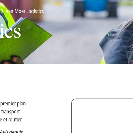
Van Moer Logistics
ics
 premier plan
 transport
e et routier.
d'AvH depuis