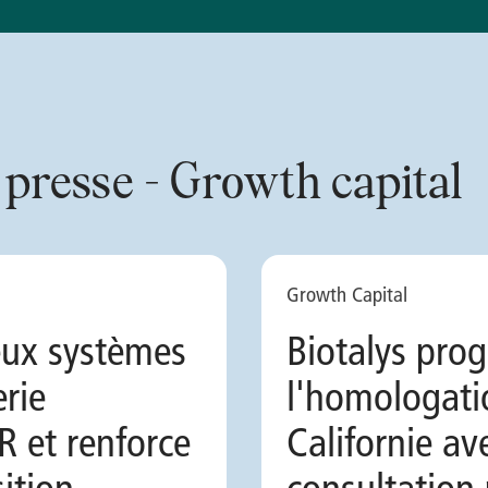
resse - Growth capital
Growth Capital
eux systèmes
Biotalys prog
rie
l'homologat
 et renforce
Californie av
sition
consultation