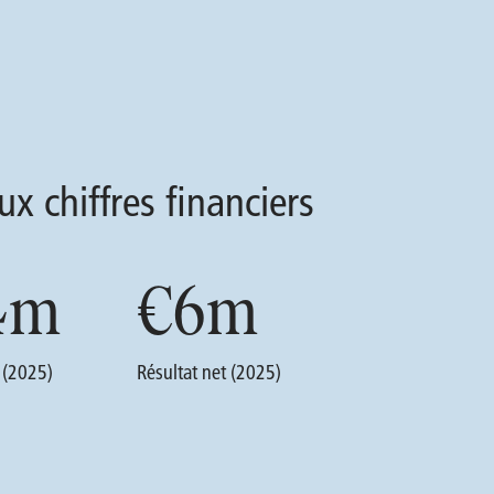
ux chiffres financiers
4
m
€
6
m
s (2025)
Résultat net (2025)