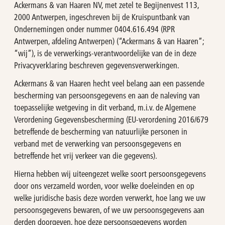
Ackermans & van Haaren NV, met zetel te Begijnenvest 113,
2000 Antwerpen, ingeschreven bij de Kruispuntbank van
OMP
Investeringscalculator
Ondernemingen onder nummer 0404.616.494 (RPR
Antwerpen, afdeling Antwerpen) (“Ackermans & van Haaren”;
Turbo's Hoet Group
Aandeelhoudersstructuur
“wij”), is de verwerkings-verantwoordelijke van de in deze
Privacyverklaring beschreven gegevensverwerkingen.
Van Moer Logistics
Analisten
Ackermans & van Haaren hecht veel belang aan een passende
bescherming van persoonsgegevens en aan de naleving van
V.Group
toepasselijke wetgeving in dit verband, m.i.v. de Algemene
Verordening Gegevensbescherming (EU-verordening 2016/679
VKC Nuts
betreffende de bescherming van natuurlijke personen in
verband met de verwerking van persoonsgegevens en
India & South East Asia
betreffende het vrij verkeer van die gegevens).
Life Sciences
Hierna hebben wij uiteengezet welke soort persoonsgegevens
door ons verzameld worden, voor welke doeleinden en op
welke juridische basis deze worden verwerkt, hoe lang we uw
persoonsgegevens bewaren, of we uw persoonsgegevens aan
derden doorgeven, hoe deze persoonsgegevens worden