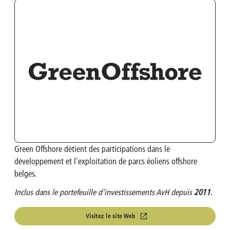
OMP
Calculateur d'investissement
Turbo's Hoet Group
Structure de l’actionnariat
Van Moer Logistics
Analystes
V.Group
VKC Nuts
Green Offshore détient des participations dans le
India & South East Asia
développement et l'exploitation de parcs éoliens offshore
belges.
Life Sciences
Inclus dans le portefeuille d'investissements AvH depuis
2011
.
Visitez le site Web