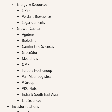
Energy & Resources
SIPEF
Verdant Bioscience
Sagar Cements
Growth Capital
Agidens
Biolectric
Camlin Fine Sciences
GreenStor
Mediahuis
OMP
Turbo's Hoet Group
Van Moer Logistics
V.Group
VKC Nuts
India & South East Asia
Life Sciences
Investor relations