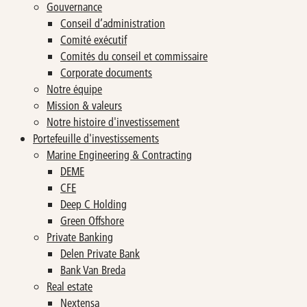
Gouvernance
Conseil d’administration
OMP
Calculateur d'investissement
Comité exécutif
Comités du conseil et commissaire
Turbo's Hoet Group
Structure de l’actionnariat
Corporate documents
Notre équipe
Van Moer Logistics
Analystes
Mission & valeurs
Notre histoire d'investissement
V.Group
Portefeuille d'investissements
Marine Engineering & Contracting
VKC Nuts
DEME
CFE
India & South East Asia
Deep C Holding
Green Offshore
Life Sciences
Private Banking
Delen Private Bank
Bank Van Breda
Real estate
Nextensa