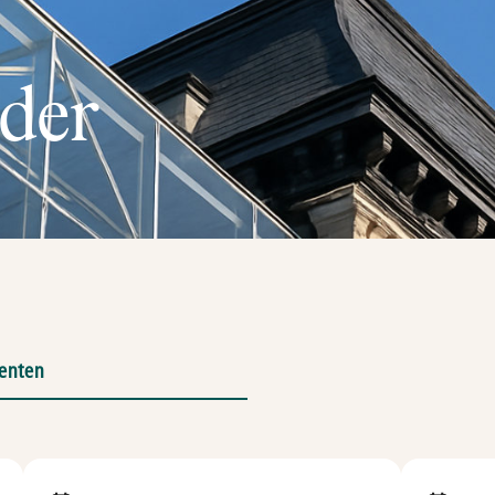
nder
enten