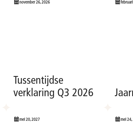
november 26, 2026
februar
Tussentijdse
verklaring Q3 2026
Jaar
mei 20, 2027
mei 24,
Voeg toe aan kalender
Voeg t