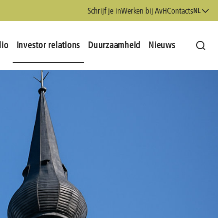
Schrijf je in
Werken bij AvH
Contacts
NL
lio
Investor relations
Duurzaamheid
Nieuws