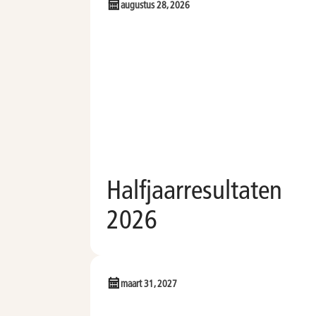
augustus 28, 2026
Halfjaarresultaten
2026
maart 31, 2027
Voeg toe aan kalender