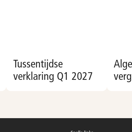
Tussentijdse
Alg
verklaring Q1 2027
verg
Voeg toe aan kalender
Voeg t