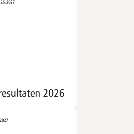
i 26, 2027
resultaten 2026
 2027
oe aan kalender