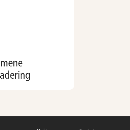
emene
adering
oe aan kalender