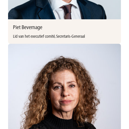
isabelle.bernaerts@avh.be
+32 (0)3 897 92 48
/isabellebernaerts
Piet Bevernage
Lid van het executief comité, Secretaris-Generaal
Meer informatie
Piet Bevernage (°1968, Belg)
Secretaris-generaal
Lid van het executief comité
Sinds 1995 bij AvH
Opleiding
Master Rechten (1991), KU Leuven, België
LL.M (1992), University of Chicago Law School
Ervaring/Carrière