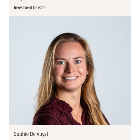
Investment Director
/andré-xaviercooreman
Meer informatie
(wordt aangevuld)
Sophie De Vuyst