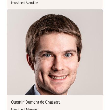
Investment Associate
Meer informatie
Sophie De Vuyst vervoegde Ackermans & van Haaren in
oktober 2024 als Investment Associate. Ze behaalde een
Master in Business Engineering (data analytics) aan de
Universiteit Gent, gevolgd door een Master in International
Finance aan de HEC Paris. Vooraleer bij AvH te starten, was ze
lid van het EMEA Energy, Power, Renewables & Mining
team bij J.P. Morgan Investment Banking (Londen).
Sophie De Vuyst
sophie.devuyst@avh.be
+32 3 897 92 37
Quentin Dumont de Chassart
Investment Manager