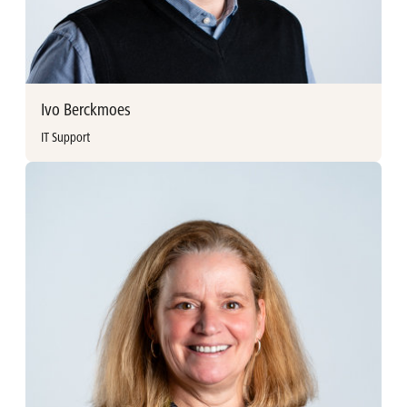
Ivo Berckmoes
IT Support
Meer informatie
Ivo Berckmoes vervoegde Ackermans & van Haaren in 2022
als IT Support. Met meer dan 15 jaar ervaring in IT
administratie en support, heeft Ivo onder andere gewerkt
als Senior IT Support Engineer bij Essentiel Antwerp en IT
Operations Engineer bij Ogone.
Ivo Berckmoes
IT Support