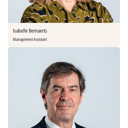
ivo.berckmoes@avh.be
+32 (0)3 376 88 42
Isabelle Bernaerts
Management Assistant
Meer informatie
Isabelle Bernaerts vervoegde Ackermans & van Haaren in
2018 als receptioniste. Sinds 2023 werkt ze als Persoonlijke
Assistente voor het juridische team. Zij behaalde een
diploma A2 Secretariaat-Talen. Isabelle werkte voordien als
administratief bediende voor de Gouden Gids en Ambius.
Isabelle Bernaerts
Persoonlijke assistente