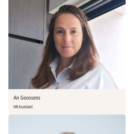
Michaëla Goelen vervoegde Ackermans & van Haaren in
2011 als onthaalbediende en algemeen secretariaat. Zij
evolueerde sindsdien naar Office Manager /
Preventieadviseur en sinds 2023 ook verantwoordelijke
voor het wagenparkbeheer. Michaëla werkte voordien als
onthaalbediende bij Alcatel en later STMicroelectronics.
Michaëla Goelen
michaela@avh.be
+32 (0)3 897 92 20
/michaëlagoelen
An Goossens
HR Assistant
Meer informatie