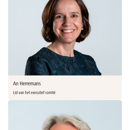
Miro Halfon trad in 2023 in dienst bij Ackermans & van
Haaren als Persoonlijke Assistent. Hij behaalde een diploma
Secretariaatstaal. Voorheen adviseerde Miro zelfstandigen
over het opstarten van een onderneming en de sociale
wetgeving in België.
Miro Halfon
Personal assistant
+32 (0)3 376 88 40
An Herremans
Lid van het executief comité
Meer informatie
An Herremans (°1982, belg)