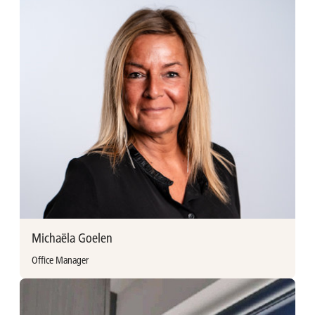
Inna Gehrt trad in november 2024 in dienst bij Ackermans &
van Haaren als Investment Director, hoofd voor de DACH-
regio (Duitsland, Oostenrijk en Zwitserland). Inna behaalde
een MBA aan de Universiteit van Mannheim. Ze is een
doorwinterde private equity investeerder met meer dan 15
jaar ervaring in de Duitstalige midcap markt als managing
partner en/of lid van investeringscomités.
Inna Gehrt
inna.gehrt@avh.be
Michaëla Goelen
Office Manager
Meer informatie