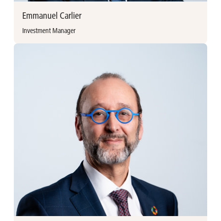
Emmanuel Carlier
Investment Manager
Meer informatie
Emmanuel Carlier vervoegde Ackermans & van Haaren in
2023 als Investment Manager. Hij behaalde een Master in
Commercial Sciences aan de KU Leuven (2006) en een
Master in Financial Management aan Vlerick Management
School (2007). Emmanuel startte zijn carrière als Equity
Research analist bij Petercam. Hij werkte vervolgens als
Senior Equity Research analist bij ING & Van Lanschot
Kempen, waar hij ook verantwoordelijk was voor het
Research departement en lid was van het Securities
Management Team.
Emmanuel Carlier
Investment manager