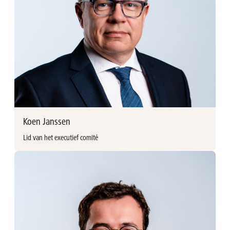
Management. Gilles werkte voordien als financieel adviseur
bij KPMG en daarna NX Partners.
Gilles Huyghebaert
Group controller
gilles.huyghebaert@avh.be
+32 (0)3 897 92 14
/gilleshuyghebaert
Koen Janssen
Lid van het executief comité
Meer informatie
Koen Janssen (°1970, Belg)
Lid van het executief comité
Sinds 2001 bij AvH