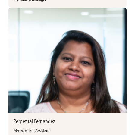
Meer informatie
Quentin Dumont de Chassart vervoegde Ackermans & van
Haaren in 2023 als Investment associate. Hij behaalde een
Master in de Rechten (UC Louvain - 2014), een LL.M.
(University of California Berkeley - 2016) en een Advanced
Master Financiële Markten (Solvay - 2018). Quentin werkte
voordien als Associate bij Nielen Schuman en als advocaat
in de Banking & Finance-afdeling van Baker McKenzie.
Quentin Dumont de Chassart
Investment manager
+32 (0)3 376 88 40
Perpetual Fernandez
Management Assistant