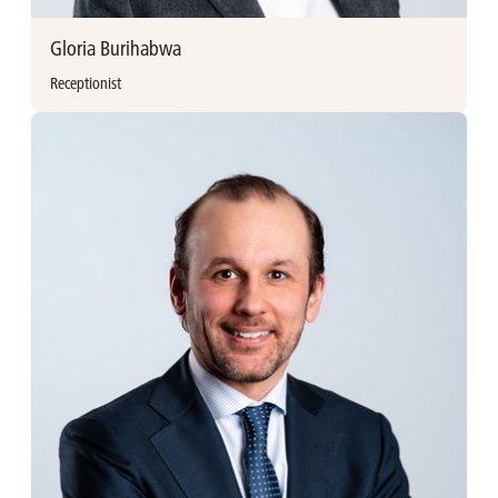
bart.bressinck@avh.be
Gloria Burihabwa
+32 (0)3 897 92 17
Receptionist
/bartbressinck
Meer informatie
Gloria Burihabwa vervoegde Ackermans & van Haaren in
2024 als receptioniste. Zij heeft reeds eerdere ervaring als
receptioniste bij CEPA en later als hostess in twee-Michelin-
sterrenrestaurant The Jane Antwerp.