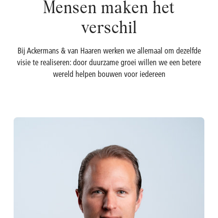
Mensen maken het
OMP
Investeringscalculator
verschil
Turbo's Hoet Group
Aandeelhoudersstructuur
Bij Ackermans & van Haaren werken we allemaal om dezelfde
visie te realiseren: door duurzame groei willen we een betere
Van Moer Logistics
Analisten
wereld helpen bouwen voor iedereen
V.Group
VKC Nuts
India & South East Asia
Life Sciences