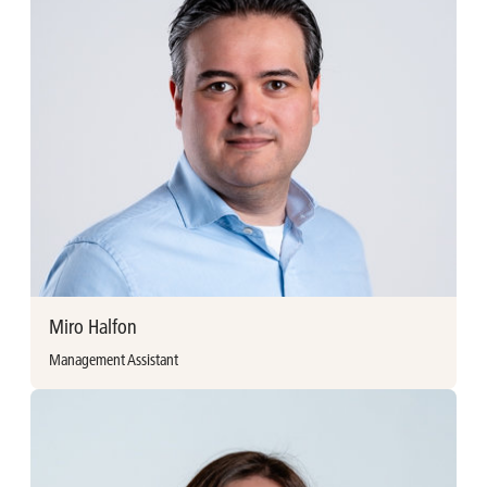
Hilde Haems vervoegde Ackermans & van Haaren in 2019
als Chief Human Capital Officer. Ze behaalde een Master in
Klinische Psychologie aan de Universiteit Gent en een
Executive Master in Human Resource Management aan de
Vlerick Business School. Hilde startte haar loopbaan bij ING
en werkte vervolgens als HR Director bij Allen & Overy, in
diverse rollen in de USG Groep en als CHRO bij SDWorx.
Hilde Haems
Chief Human Capital Officer
hilde.haems@avh.be
+32 (0)475 83 15 85
Miro Halfon
/hildehaems
Management Assistant
Meer informatie