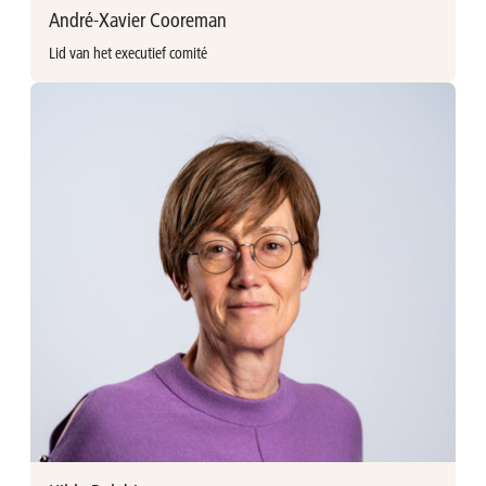
André-Xavier Cooreman
+32 (0)3 376 88 40
Lid van het executief comité
Meer informatie
André-Xavier Cooreman (°1964, Belg)
Lid van het executief comité
Sinds 1997 bij AvH
Opleiding
Master Rechten (1987), KU Leuven, België
Postgraduaat International Relations, Johns Hopkins
University - SAIS, Italië (1988)
Postgraduaat Tax Management, ULB, België (1991)
Ervaring/Carrière
André-Xavier werkte voor het
International Development Law Institute (Italië) en was