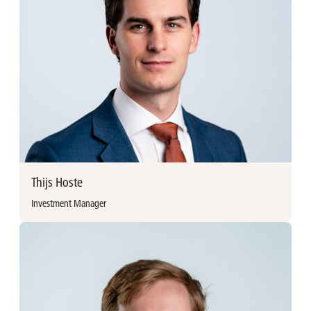
2016. Hij behaalde een licentiaat in rechten aan de
lydie@avh.be
Universiteit van Antwerpen (1993).
+32 (0)3 897 92 22
Voor hij AvH vervoegde was hij schepen van de Stad
Antwerpen voor Cultuur, Economie, Stads- en
/anherremans
Buurtonderhoud, Patrimonium en Erediensten.
Philip Heylen
philip.heylen@avh.be
+32 (0)3 376 88 49
Thijs Hoste
/philipheylen
Investment Manager
Meer informatie
Thijs Hoste vervoegde Ackermans & van Haaren in 2020 als
Investment associate. Hij behaalde een Master