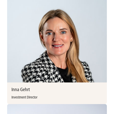
Sarah Franssens vervoegde Ackermans & van Haaren in
1997. Zij behaalde een Graduaatsdiploma Moderne Talen
aan de Karel de Grote Hogeschool Antwerpen.
Sarah Franssens
Persoonlijke assistente
sarah.franssens@avh.be
+32 (0)3 897 92 35
Inna Gehrt
Investment Director
Meer informatie