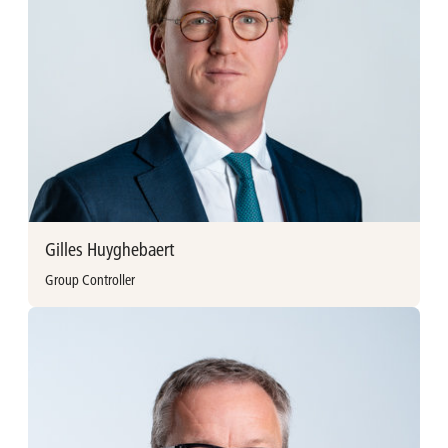
Handelsingenieur aan de Universiteit Gent. Thijs werkte
voordien als consultant bij EY Transaction Advisory Services,
en als equity research analist bij Degroof Petercam en
Kempen & Co.
Thijs Hoste
Investment manager
thijs.hoste@avh.be
+32 (0)3 897 92 35
Gilles Huyghebaert
Group Controller
Meer informatie
Gilles Huyghebaert vervoegde Ackermans & van Haaren in
2017 als Group Controller. Hij behaalde een masterdiploma
aan de Universiteit van Maastricht en de Vlerick School of