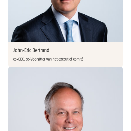
John-Eric Bertrand
co-CEO, co-Voorzitter van het executief comité
Meer informatie
John-Eric Bertrand (°1977, Belg)
Co-CEO
Co-Voorzitter van het executief comité
Sinds 2008 bij AvH
Opleiding